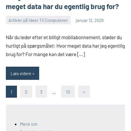
meget data har du egentlig brug for?
Artikler på Ideer Til Computeren
januar 12, 2026
Når du leder efter et billigt mobilabonnement, støder du
hurtigt på spørgsmålet: Hvor meget data har jeg egentlig
brug for? For mange kan det være […]
Læs videre
Indlægsinddeling
Næste
1
2
3
…
10
»
indlæg
Mere om